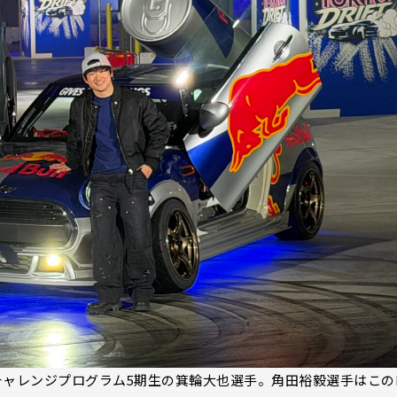
TGR WRCチャレンジプログラム5期生の箕輪大也選手。角田裕毅選手はこの