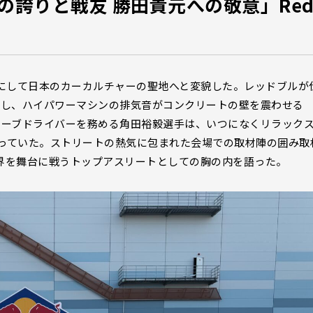
誇りと戦友 勝田貴元への敬意」Re
一夜にして日本のカーカルチャーの聖地へと変貌した。レッドブルが
。ネオンが交錯し、ハイパワーマシンの排気音がコンクリートの壁を震わせる
ullsでリザーブドライバーを務める角田裕毅選手は、いつになくリラック
っていた。ストリートの熱気に包まれた会場での取材陣の囲み取
界を舞台に戦うトップアスリートとしての胸の内を語った。