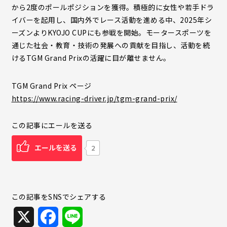
から2度のポールポジションを獲得。積極的に女性や若手ドラ
イバーを起用し、国内外でレース活動を進める中、2025年シ
ーズンよりKYOJO CUPにも参戦を開始。モータースポーツを
通じた社会・教育・技術の発展への貢献を目指し、活動を続
けるTGM Grand Prixの活躍に目が離せません。
TGM Grand Prix ページ
https://www.racing-driver.jp/tgm-grand-prix/
この記事にエールを送る
エールを送る
2
この記事をSNSでシェアする
X
F
L