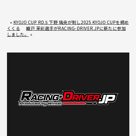
a
i
c
n
«
KYOJO CUP RD.5 下野 璃央が制し2025 KYOJO CUPを締め
くくる
織戸 茉彩選手がRACING-DRIVER.JPに新たに参加
e
e
しました。
»
b
o
o
k