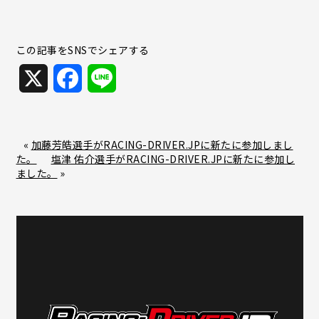
この記事をSNSでシェアする
X
F
L
a
i
c
n
«
加藤芳皓選手がRACING-DRIVER.JPに新たに参加しまし
た。
塩津 佑介選手がRACING-DRIVER.JPに新たに参加し
e
e
ました。
»
b
o
o
k