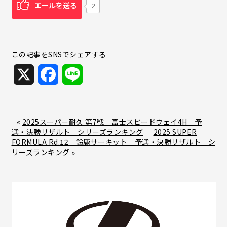
エールを送る
2
この記事をSNSでシェアする
X
F
L
a
i
c
n
«
2025スーパー耐久 第7戦 富士スピードウェイ4H 予
選・決勝リザルト シリーズランキング
2025 SUPER
e
e
FORMULA Rd.12 鈴鹿サーキット 予選・決勝リザルト シ
リーズランキング
»
b
o
o
k