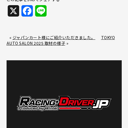
X
F
L
a
i
c
n
«
ジャパンカート様にご紹介いただきました。
TOKYO
AUTO SALON 2025 取材の様子
»
e
e
b
o
o
k