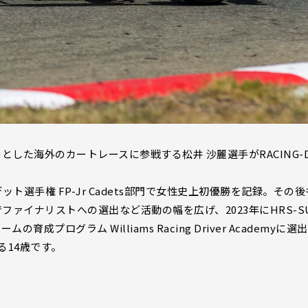
shipを始めとした海外のカートレースに参戦する松井 沙麗選手がRACING-
ト選手権 FP-Jr Cadets部門で女性史上初優勝を記録。その後
ng Programでファイナリストへの選出など活動の幅を広げ、2023年にHRS-S
チームの育成プログラム Williams Racing Driver Academyに選
14歳です。