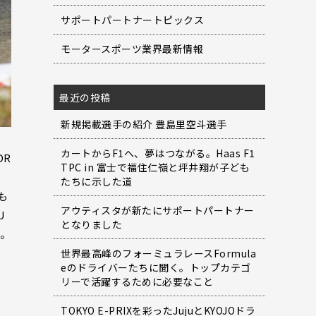
サポートパートナートピックス
モータースポーツ業界最新情報
最近の投稿
新規掲載選手の紹介 豊島里空斗選手
カートからF1へ、夢はつながる。Haas F1
DR
TPC in 富士で福住仁嶺と坪井翔が子ども
たちに示した道
も
アウティスタが新たにサポートパートナー
U
となりました
出。
世界最高峰のフォーミュラレースFormula
eのドライバーたちに聞く。トップカテゴ
リーで活躍するために必要なこと
TOKYO E-PRIXを彩ったJujuとKYOJOドラ