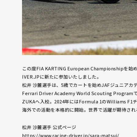
この度FIA KARTING European Champion
IVER.JPに新たに参加いたしました。
松井 沙麗選手は、5歳でカートを始めJAFジュニアカデッ
Ferrari Driver Academy World Scouti
ZUKAへ入校。2024年にはFormula 1のWilliams F1
海外での活動を本格的に開始。世界で活躍が期待される
松井 沙麗選手 公式ページ
https://www.racing-driver.jp/sara-matsui/