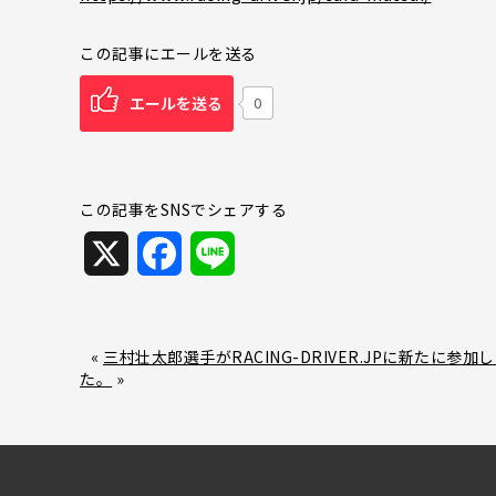
この記事にエールを送る
エールを送る
0
この記事をSNSでシェアする
X
F
L
a
i
c
n
«
三村壮太郎選手がRACING-DRIVER.JPに新たに参加
た。
»
e
e
b
o