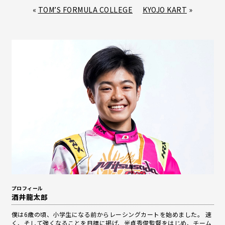
c
n
«
TOM’S FORMULA COLLEGE
KYOJO KART
»
e
e
b
o
o
k
プロフィール
酒井龍太郎
僕は6歳の頃、小学生になる前からレーシングカートを始めました。 速
く、そして強くなることを目標に掲げ、光貞秀俊監督をはじめ、チーム