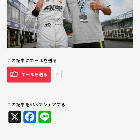
この記事にエールを送る
エールを送る
6
この記事をSNSでシェアする
X
F
L
a
i