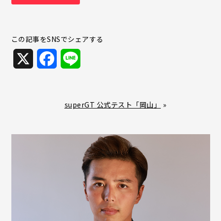
この記事をSNSでシェアする
X
F
L
a
i
c
n
superGT 公式テスト「岡山」
»
e
e
b
o
o
k