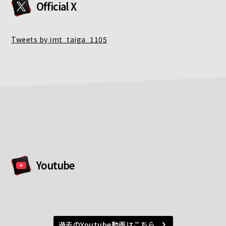
Official X
Tweets by imt_taiga_1105
Youtube
過去のYoutube動画はこちら