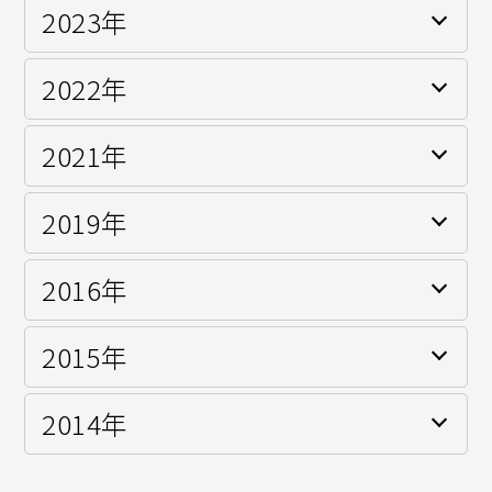
2023年
スーパー耐久シリーズ ST-Zクラス(BUZZ PROGRESS)
スーパー耐久シリーズ ST-TCRクラス(Birth Racing
Project)
Mec120 vita Ama-Ama 3位 1回 ランキング2位
2022年
FIA-F4選手権シリーズ スポット参戦
2021年
全日本カート選手権OK部門 3位 1回
2019年
全日本カート選手権OK部門 3位 1回
2016年
全日本カート選手権OK部門 シリーズランキング7位(シ
ーズン1勝)
2015年
IAME INTERNATIONAL FINAL FRANCE Le Mans X30
Junior 日本代表
2014年
地方カート選手権FS-125 西地域 シリーズランキング3
全日本カート選手権FS-125 西地域 シリーズランキング
位(シーズン2勝)
3位(シーズン2勝)
地方カート選手権FS-125 西地域 シリーズランキング6