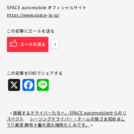
SPACE automobile オフィシャルサイト
https://www.space-jp.jp/
この記事にエールを送る
エールを送る
4
この記事をSNSでシェアする
X
F
L
a
i
c
n
«
挑戦するドライバーたちへ、SPACE automobileからのリ
スペクト
レーシングドライバー・チームの皆さま初めまし
e
e
て!! 東京 麻布十番の炭火焼肉たくみです。
»
b