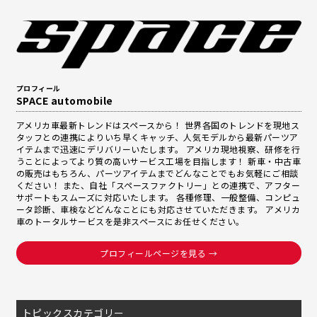
o
o
k
プロフィール
SPACE automobile
アメリカ車最新トレンドはスペースから！ 世界各国のトレンドを現地ス
タッフとの連携によりいち早くキャッチ、人気モデルから最新パーツア
イテムまで迅速にデリバリーいたします。 アメリカ現地視察、研修を行
うことによってより質の高いサービス工場を目指します！ 新車・中古車
の販売はもちろん、パーツアイテムまでどんなことでもお気軽にご相談
ください！ また、自社「スペースファクトリー」との連携で、アフター
サポートもスムーズに対応いたします。 各種修理、一般整備、コンピュ
ータ診断、車検などどんなことにも対応させていただきます。 アメリカ
車のトータルサービスを是非スペースにお任せください。
プロフィールページを見る →
トピックスカテゴリー