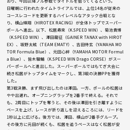
おり、今回以降フル参戦でタイトルを狙ってくるという。
日曜朝に行われたタイムトライアルでは、上位14名が従来の
コースレコードを更新するハイレベルなアタック合戦とな
り、横山輝翔（HIROTEX RACING）が全体トップでスーパー
ポールへ進出。以下、松居寿來（K.SPEED WIN）、菊池貴博
（K.SPEED WIN）、澤田龍征（GAINER TANAX with HIROT
EX）、坂野太絃（TEAM EMATY）、吉田侍玄（YAMAHA MO
TOR Formula Blue）、元田心絆（YAMAHA MOTOR Formul
a Blue）、皆木駿輔（K.SPEED WIN Drago CORSE）がスー
パーポールへと進出した。スーパーポールではもてぎ大会に
続き松居がトップタイムをマークし、第3戦の決勝PPを獲得
した。
第3戦決勝、まず飛び出したのは澤田。一方、ポールの松居は
やや出遅れ、オープニングラップを2番手で終える。それで
も、2周目にトップを奪うと、その後は澤田を引き離すように
ペースを上げ、レースが折り返しを迎えるころには、リードを
1秒以上に広げる。後方では、澤田、横山が2番手グループ。
その後方に元田が続くも、松居を追うペースはなく松居が安