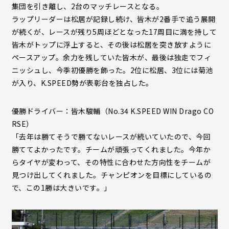
集団を引き離し、2台のマッチレースとなる。
ラップリーダーは松居が記録し続け、皆木が2番手で追う展開
が続くが、レースが残り5周ほどとなった17周目に満を持して
皆木がトップに浮上すると、その後は松居を突き放すように
ペースアップ。余力を残していた皆木が、最後は独走でフィ
ニッシュし、今季初優勝を飾った。2位に松居、3位には菊池
が入り、K.SPEED勢が表彰台を独占した。
優勝ドライバー：皆木駿輔（No.34 K.SPEED WIN Drago CO
RSE）
「去年は勝てそうで勝てないレースが続いていたので、今回
勝ててよかったです。チームが頑張ってくれました。今年か
らタイヤが変わって、その特性に合わせた方向性をチームが
見つけ出してくれました。チャンピオンを目標にしているの
で、この1勝は大きいです。」