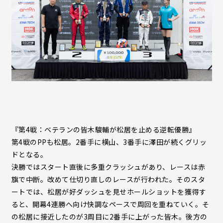
『第4戦：ベテランの皆木駿輔が松居を止める逆転優勝』
第4戦のPPも松居。2番手に横山、3番手に澤田が続くグリッ
ドとなる。
決勝ではスタート直後に多重クラッシュがあり、レースは赤
旗で中断。改めて仕切り直しのレースが行われた。そのスタ
ートでは、松居が好ダッシュを見せホールショットを獲得す
ると、開幕4連勝へ向け快調なペースで周回を重ねていく。そ
の松居に接近したのが3周目に2番手に上がった皆木。後方の