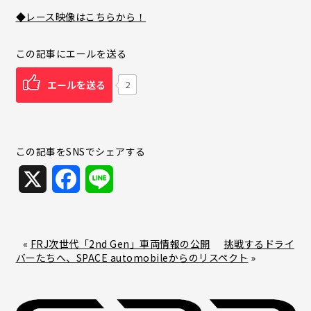
◆レース映像はこちらから！
この記事にエールを送る
エールを送る
2
この記事をSNSでシェアする
X
F
L
a
i
c
n
«
FRJ次世代「2nd Gen」車両情報の公開
挑戦するドライ
バーたちへ、SPACE automobileからのリスペクト
»
e
e
b