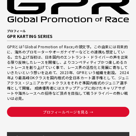
o
o
k
プロフィール
GPR KARTING SERIES
GPRとは｢Global Promotion of Race｣の頭文字。この由来には将来的
に、海外のプロモーターやオーガナイザーなどとの連携も想定してい
る。立ち上げ当初は、日本国内のエントラント・ドライバーの声を出来
る限り反映したレースを開催し、よりコンペティティブかつ楽しめるカ
ートレースを創り上げていく事で、レース界の活性化と発展に寄与して
いきたいという想いを込めて、2023年、GPRという組織を創設。 2024
年より最高峰OKクラスを国内格式の全日本カート選手権として、ジュニ
アクラス・ジュニアカデットクラスをそれぞ準国内格式のジュニア選手
権として開催。 成績優秀者にはステップアップに向けたキャリアサポ
ートや海外レースへの招待など頂点を目指して戦うドライバーの熱い戦
いは必見。
プロフィールページを見る →