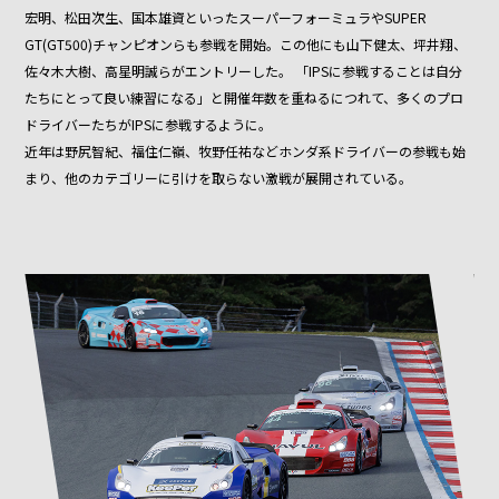
宏明、松田次生、国本雄資といったスーパーフォーミュラやSUPER
GT(GT500)チャンピオンらも参戦を開始。この他にも山下健太、坪井翔、
佐々木大樹、高星明誠らがエントリーした。 「IPSに参戦することは自分
たちにとって良い練習になる」と開催年数を重ねるにつれて、多くのプロ
ドライバーたちがIPSに参戦するように。
近年は野尻智紀、福住仁嶺、牧野任祐などホンダ系ドライバーの参戦も始
まり、他のカテゴリーに引けを取らない激戦が展開されている。