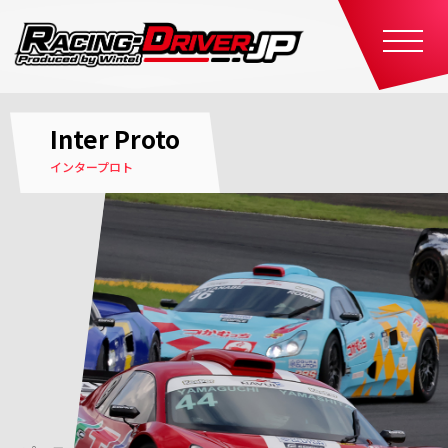
Support Partner Details
Inter Proto
サポートパートナー詳細情報
インタープロト
ホーム
サポートパートナー
インタープロト
https://drivingathlete.com/