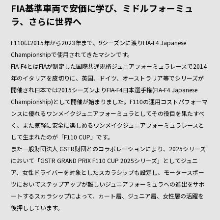
FIA基準車両で安価に学び、ミドルフォーミュ
ラ、さらに世界へ
F110は2015年から2023年まで、9シーズンに渡りFIA-F4 Japanese
Championshipで使用されてきたマシンです。
FIA-F4とはFIAが制定した国際共通規格ジュニアフォーミュラレースで2014
年のイタリアを皮切りに、英国、ドイツ、オーストラリア等でシリーズが
開催され日本では2015シーズンよりFIA-F4日本選手権(FIA-F4 Japanese
Championship)として開催が始まりました。F110の運用コストパフォーマ
ンスに優れるワンメイクジュニアフォーミュラとしてその役目を果たすべ
く、また気軽に安全に楽しめるワンメイクジュニアフォーミュラレースと
して生まれたのが「F110 CUP」です。
また一般財団法人 GSTR財団とのコラボレーションにより、2025シリーズ
において「GSTR GRAND PRIX F110 CUP 2025シリーズ」としてジュニ
ア、女性ドライバーを対象としたスカラシップも設定し、モータースポー
ツにおいてステップアップが難しいジュニアフォーミュラへの進出をサポ
ートするスカラシップによって、カート層、ジュニア層、女性層の活躍を
後押ししています。