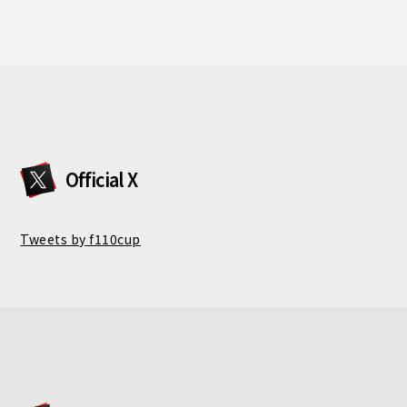
Official X
Tweets by f110cup