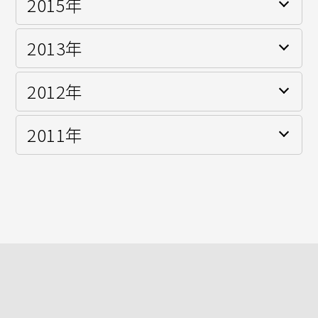
2015年
FIA-F4 JAPANESE CHAMPIONSHIP
2013年
Super-FJ鈴鹿シリーズ シリーズチャンピオン(シーズン
2勝)
2012年
JAF全日本カート選手権KF1クラス シリーズランキング
4位
2011年
JAF全日本カート選手権KF2クラス シリーズランキング
JAF限定国内Aライセンス取得
2位(シーズン1勝)
JAF地方カート選手権 東地域 FS-125クラス シリーズチ
ャンピオン(シーズン3勝)