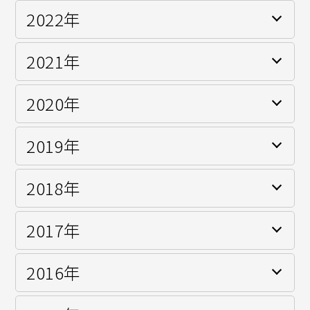
2022年
スーパー耐久 ST-Xクラス(HELM MOTORSPORTS) シ
リーズランキング3位
2021年
スーパーフォーミュラライツ選手権(HELM
MOTORSPORTS)
2020年
SUPER GT GT300クラス(スーパーGT史上初となる兄
スーパー耐久 ST-Xクラス(HELM MOTORSPORTS) シ
弟コンビで挑戦)(TEAM MACH)
リーズチャンピオン(富士24時間レース 総合優勝 シーズ
ン2勝)
2019年
FIA-F4 JAPANESE CHAMPIONSHIP ドライバーランキ
スーパー耐久 ST-3クラス シリーズランキング3位(富士
ング2位(シーズン1勝)
24時間レース クラス優勝)(HELM MOTORSPORTS)
2018年
FIA-F4 JAPANESE CHAMPIONSHIP ドライバーランキ
ング4位(表彰台3回)
2017年
FIA-F4 JAPANESE CHAMPIONSHIP
2016年
FIA-F4 JAPANESE CHAMPIONSHIP