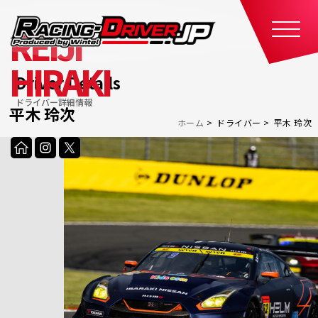
REIJI
HIRAKI
Driver Details
ドライバー詳細情報
平木 玲次
ホーム
ドライバー
平木 玲次