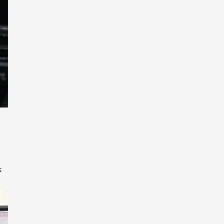
」
。
体