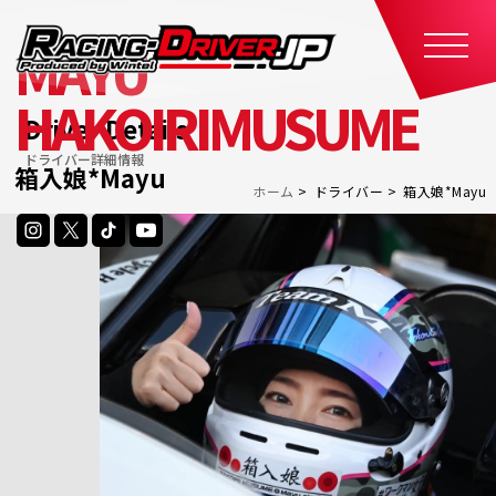
MAYU
HAKOIRIMUSUME
Driver Details
ドライバー詳細情報
箱入娘*Mayu
ホーム
ドライバー
箱入娘*Mayu