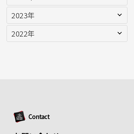
S耐チャレンジ SC-Yクラス(AutoLabo Girl’s 素ヤリス)
2023年
JAF公式戦 JOY耐チャレンジ クラス優勝
MEC120 Ama-Amaクラス スポット参戦
2022年
もてぎチャンピオングランプリ Vitz クラス2位
FCR-VITA スポット参戦(Team M 箱入娘 VITA)
JAF公式戦 JOY耐チャレンジ クラス3位
JAF公式戦 JOY耐チャレンジ Vitzクラス 2位
KYOJO CUP スポット参戦(Team M 箱入娘 VITA)
日光四輪耐久 クラス 3位
JAF公式戦 GOODYEAR Dream Cup Vitzクラス 3位
Contact