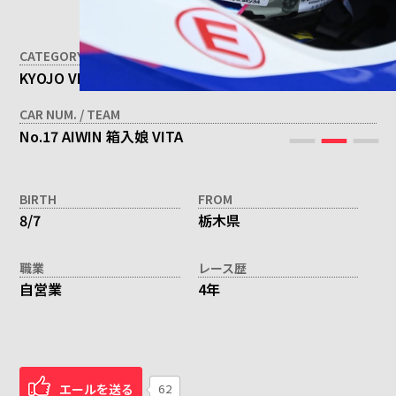
CATEGORY
KYOJO VITA
CAR NUM. / TEAM
No.17 AIWIN 箱入娘 VITA
BIRTH
FROM
8/7
栃木県
職業
レース歴
自営業
4年
エールを送る
62