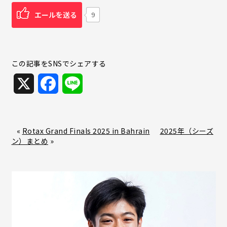
エールを送る
9
この記事をSNSでシェアする
X
F
L
a
i
c
n
«
Rotax Grand Finals 2025 in Bahrain
2025年（シーズ
ン）まとめ
»
e
e
b
o
o
k