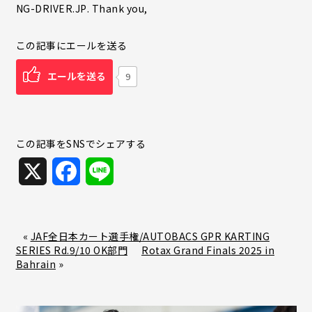
NG-DRIVER.JP
. Thank you,
この記事にエールを送る
エールを送る
9
この記事をSNSでシェアする
X
F
L
a
i
c
n
«
JAF全日本カート選手権/AUTOBACS GPR KARTING
SERIES Rd.9/10 OK部門
Rotax Grand Finals 2025 in
e
e
Bahrain
»
b
o