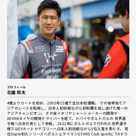
o
k
プロフィール
北園 将太
4歳よりカートを初め、2005年15歳で全日本初優勝。 その後単独でア
ジアのレースを転戦し、日本人初挑戦ながら初制覇を成し遂げた唯一の
アジアチャンピオン。 その後イタリヤシャーシメーカーの開発や
ADVANタイヤの開発ドライバーを経て、ドバイやポルトガルの 世界選
手権へ日本代表として参戦。 2022年にポルトガルで行われた世界選手
権ではEVカートカテゴリーへ日本人初挑戦ながら5位入賞を果たす。 現
在Super耐久シリーズへポルシェケイマンGT4RS Club sportにてAドラ